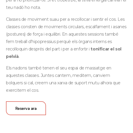
per a no prioritzar-te. Si et trobes bé, la teva energia canvia i el
teu nadó ho nota.
Classes de moviment suau per a recol·locar i sentir el cos. Les
classes consten de moviments circulars, escalfament i asanes
(postures) de força i equilibri. En aquestes sessions també
fem treball d’hipopressius perquè els òrgans interns es
recol·loquin després del part i per a enfortir i
tonificar el sol
pelvià
.
Els nadons també tenen el seu espai de massatge en
aquestes classes. Juntes cantem, meditem, canviem
bolquers si cal, creem una xarxa de suport mutu alhora que
exercitem el cos.
Reserva ara