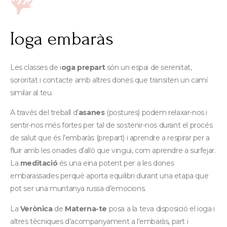
Ioga embaràs
Les classes de i
oga
prepart
són un espai de serenitat,
sororitat i contacte amb altres dones que transiten un camí
similar al teu.
A través del treball d’
asanes
(postures) podem relaxar-nos i
sentir-nos més fortes per tal de sostenir-nos durant el procés
de salut que és l’embaràs (prepart) i aprendre a respirar per a
fluir amb les onades d’allò que vingui, com aprendre a surfejar.
La
meditació
és una eina potent per a les dones
embarassades perquè aporta equilibri durant una etapa que
pot ser una muntanya russa d’emocions.
La
Verònica
de
Materna-te
posa a la teva disposició el ioga i
altres tècniques d’acompanyament a l’embaràs, part i