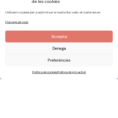
de les cookies
Utilitzem cookies per a optimitzar el nostre lloc web i el nostre servei.
Centre de Ioga
Manage services
Carrer Dolors 8, Local 3,
17257 Torroella de Montgrí, Girona
Accepta
Contacte
Denega
Preferències
hola@lasaladaioga.cat
+34 644 89 72 44
Política de cookies
Política de privacitat
Segueix-nos!